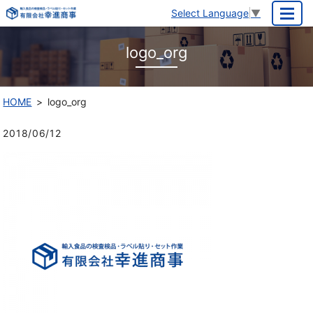
Select Language
▼
MENU
logo_org
HOME
logo_org
2018/06/12