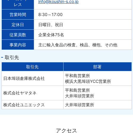
info@koushin-s.co.jp
レス
営業時間
8:30～17:00
定休日
日曜日、祝日
従業員数
企業全体
75名
事業内容
主に輸入食品の検査、検品、梱包、その他
取引先
取引先
部署
平和島営業所
日本埠頭倉庫株式会社
横浜大黒埠頭YCC営業所
平和島営業所
株式会社ヤマタネ
大井埠頭営業所
株式会社ユニエックス
大井埠頭営業所
アクセス