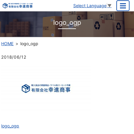
Select Language
▼
MENU
logo_ogp
HOME
logo_ogp
2018/06/12
logo_ogp